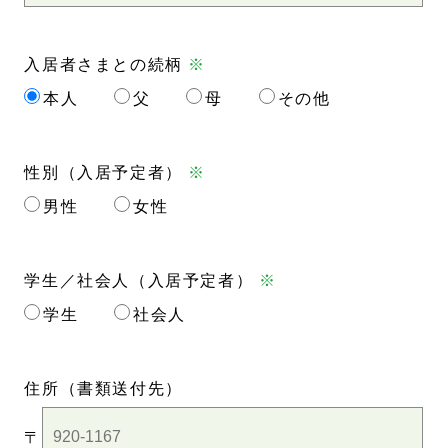
入居者さまとの続柄
※
本人
父
母
その他
性別（入居予定者）
※
男性
女性
学生／社会人（入居予定者）
※
学生
社会人
住所
（書類送付先）
〒