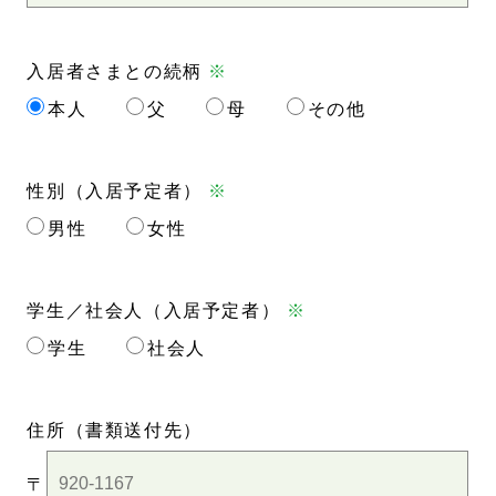
入居者さまとの続柄
※
本人
父
母
その他
性別（入居予定者）
※
男性
女性
学生／社会人（入居予定者）
※
学生
社会人
住所
（書類送付先）
〒