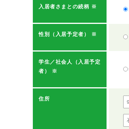
入居者さまとの続柄
※
性別（入居予定者）
※
学生／社会人（入居予定
者）
※
住所