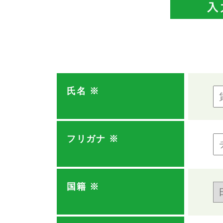
氏名
※
フリガナ
※
国籍
※