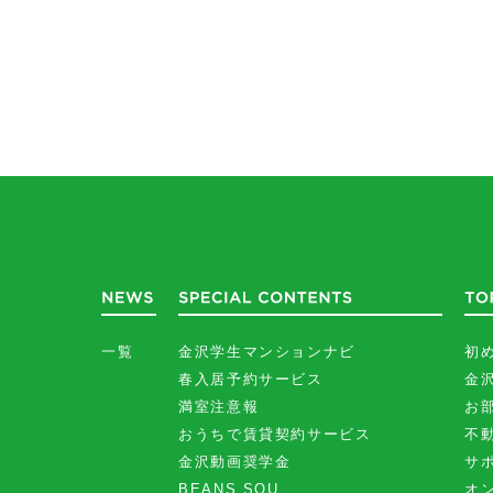
一覧
金沢学生マンションナビ
初
春入居予約サービス
金
満室注意報
お
おうちで賃貸契約サービス
不
金沢動画奨学金
サ
BEANS SOU
オ