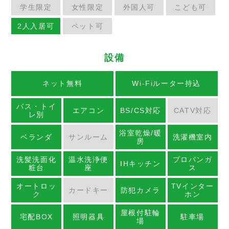
学生限定
女性限定
外国人可
こども可
2人入居可
ペット可
設備
ネット無料
Wi-Fiルーター持込
バス・トイ
エアコン
BS/CS対応
CATV対応
レ別
浴室乾燥/暖
ベランダ
サンルーム
洗濯機室内
房
洗髪洗面化
温水洗浄便
プロパンガ
IHキッチン
粧台
座
ス
オートロッ
TVインター
カードキー
防犯カメラ
ク
ホン
屋根付駐輪
宅配BOX
照明器具
駐車場
場