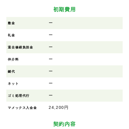
初期費用
ー
敷金
ー
礼金
ー
退去修繕負担金
ー
仲介料
ー
鍵代
ー
ネット
ー
ゴミ処理代行
24,200円
マメックス入会金
契約内容