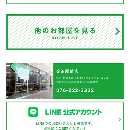
金沢駅前店
住所/金沢市此花町3番2号ライブ1ビル2階
宅建免許/石川県知事(6)第3529号
076-222-3332