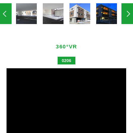
360°VR
0206