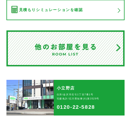
見積もりシミュレーションを確認
小立野店
住所/金沢市石引1丁目7番1号
宅建免許/石川県知事(6)第3529号
0120-22-5828