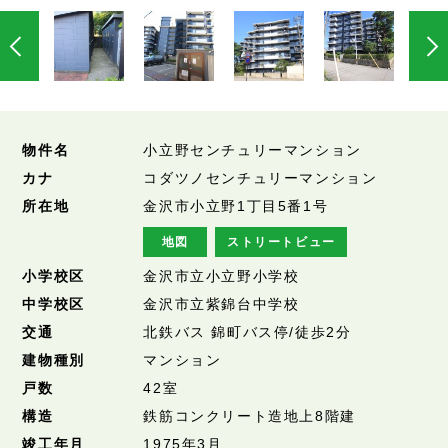
物件名
小立野センチュリーマンション
カナ
コダツノセンチュリーマンション
所在地
金沢市小立野1丁目5番1号
地図
ストリートビュー
小学校区
金沢市立小立野小学校
中学校区
金沢市立紫錦台中学校
交通
北鉄バス 錦町バス停/徒歩2分
建物種別
マンション
戸数
42室
構造
鉄筋コンクリート造地上8階建
竣工年月
1975年3月