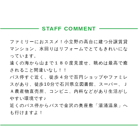
STAFF COMMENT
ファミリーにおススメ！小立野の高台に建つ分譲賃貸
マンション、水回りはリフォームでとてもきれいにな
っています。
遠くの海から山まで１８０度見渡せ、眺めは最高で癒
されること間違いなし！！
バス停すぐ近く、徒歩４分で百円ショップやファミレ
スがあり、徒歩10分で石川県立図書館、スーパー、Ｊ
Ａ農産物直売所、コンビニ、内科などがあり生活がし
やすい環境です♪
近くのバス停からバスで金沢の奥座敷「湯涌温泉」へ
も行けますよ！