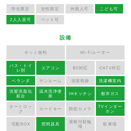
学生限定
女性限定
外国人可
こども可
2人入居可
ペット可
設備
ネット無料
Wi-Fiルーター
バス・トイ
エアコン
BS対応
CATV対応
レ別
ベランダ
サンルーム
浴室乾燥
洗濯機室内
洗髪洗面化
温水洗浄便
IHキッチン
都市ガス
粧台
座
オートロッ
TVインター
カードキー
防犯カメラ
ク
ホン
屋根付駐輪
宅配BOX
照明器具
駐車場
場