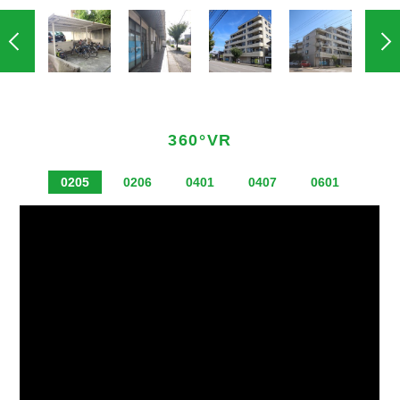
360°VR
0205
0206
0401
0407
0601