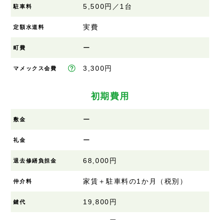
5,500円／1台
駐車料
実費
定額水道料
ー
町費
3,300円
マメックス会費
初期費用
ー
敷金
ー
礼金
68,000円
退去修繕負担金
家賃＋駐車料の1か月（税別）
仲介料
19,800円
鍵代