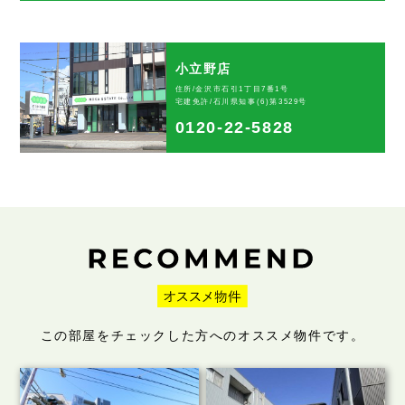
小立野店
住所/金沢市石引1丁目7番1号
宅建免許/石川県知事(6)第3529号
0120-22-5828
この部屋をチェックした方へのオススメ物件です。