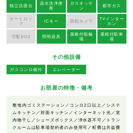
温水洗浄便
ガスキッチ
独立洗面台
都市ガス
座
ン
オートロッ
TVインター
ICキー
防犯カメラ
ク
ホン
屋根付駐輪
屋根付駐車
宅配BOX
照明器具
場
場
その他設備
ガスコンロ備付
エレベーター
お部屋の特徴・備考
敷地内ゴミステーション／コンロ2口以上／システ
ムキッチン／対面キッチン／インターネット光／室
内物干し／シューズボックス／浄水器不可／トラン
クルームは駐車場契約者のみ使用可／町費は共益費