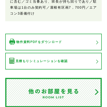
に含む／ゴミ当番あり、班長が持ち回りであり／駐
車場は1台のみ契約可／屋根有区画7，700円／エア
コン3基備付け
物件資料PDFをダウンロード
見積もりシミュレーションを確認