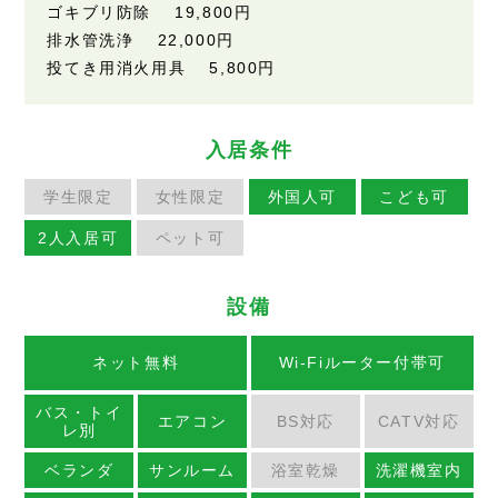
ゴキブリ防除 19,800円
排水管洗浄 22,000円
投てき用消火用具 5,800円
入居条件
学生限定
女性限定
外国人可
こども可
2人入居可
ペット可
設備
ネット無料
Wi-Fiルーター付帯可
バス・トイ
エアコン
BS対応
CATV対応
レ別
ベランダ
サンルーム
浴室乾燥
洗濯機室内