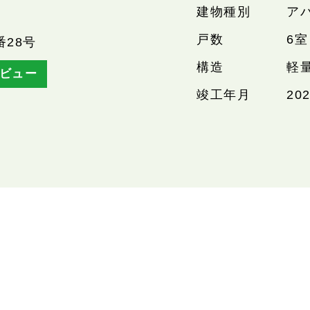
建物種別
ア
戸数
6室
番28号
構造
軽
ビュー
竣工年月
20