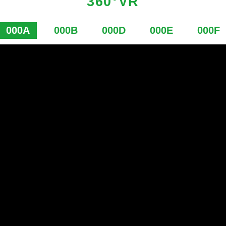
360°VR
000A
000B
000D
000E
000F