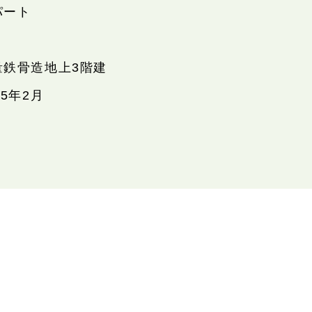
パート
量鉄骨造地上3階建
25年2月