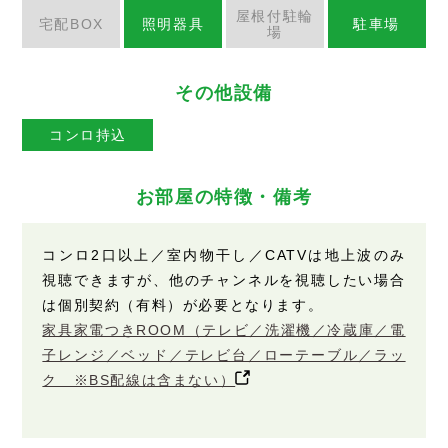
屋根付駐輪
宅配BOX
照明器具
駐車場
場
その他設備
コンロ持込
お部屋の特徴・備考
コンロ2口以上／室内物干し／CATVは地上波のみ
視聴できますが、他のチャンネルを視聴したい場合
は個別契約（有料）が必要となります。
家具家電つきROOM（テレビ／洗濯機／冷蔵庫／電
子レンジ／ベッド／テレビ台／ローテーブル／ラッ
ク ※BS配線は含まない）