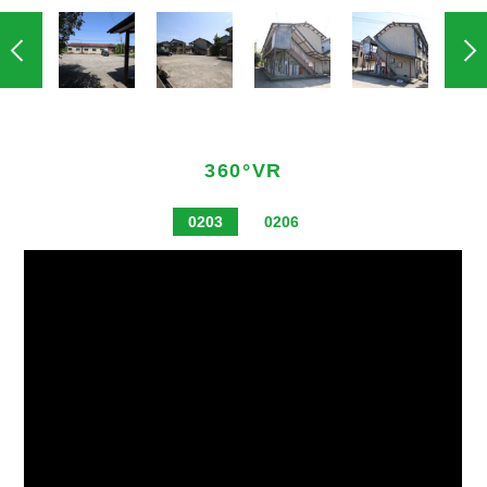
360°VR
0203
0206