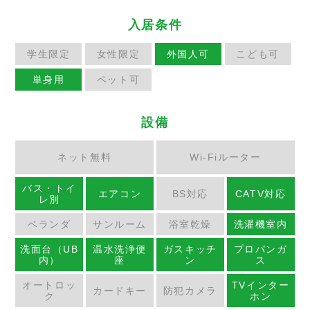
入居条件
学生限定
女性限定
外国人可
こども可
単身用
ペット可
設備
ネット無料
Wi-Fiルーター
バス・トイ
エアコン
BS対応
CATV対応
レ別
ベランダ
サンルーム
浴室乾燥
洗濯機室内
洗面台（UB
温水洗浄便
ガスキッチ
プロパンガ
内）
座
ン
ス
オートロッ
TVインター
カードキー
防犯カメラ
ク
ホン