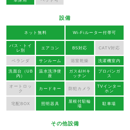
単身用
ペット可
設備
ネット無料
Wi-Fiルーター付帯可
バス・トイ
エアコン
BS対応
CATV対応
レ別
ベランダ
サンルーム
浴室乾燥
洗濯機室内
洗面台（UB
温水洗浄便
ガス&IHキ
プロパンガ
内）
座
ッチン
ス
オートロッ
TVインター
カードキー
防犯カメラ
ク
ホン
屋根付駐輪
宅配BOX
照明器具
駐車場
場
その他設備