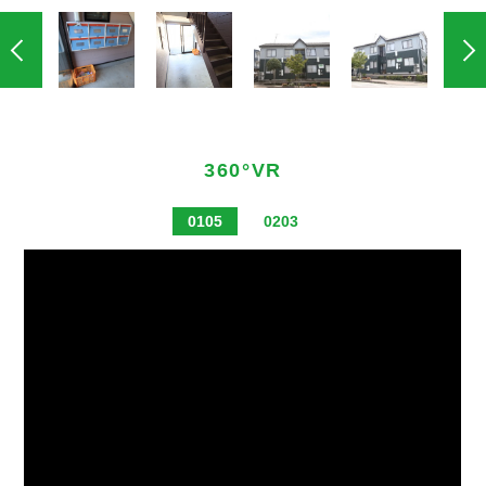
360°VR
0105
0203