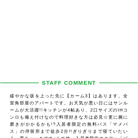
STAFF COMMENT
緩やかな坂を上った先に【カーム3】はあります。全
室角部屋のアパートです。お天気が悪い日にはサンル
ームが大活躍!!キッチンが4帖あり、2口サイズのIHコ
ンロも備え付けなので料理好きな方は必見☆更に腕に
磨きがかかるかも!?入居者限定の無料バス「マメバ
ス」の停留所まで徒歩2分!!ぎりぎりまで寝ていたい