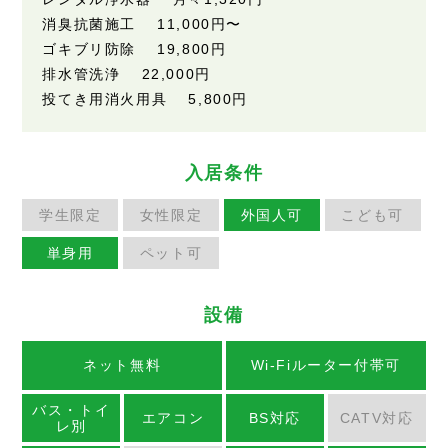
消臭抗菌施工 11,000円〜
ゴキブリ防除 19,800円
排水管洗浄 22,000円
投てき用消火用具 5,800円
入居条件
学生限定
女性限定
外国人可
こども可
単身用
ペット可
設備
ネット無料
Wi-Fiルーター付帯可
バス・トイ
エアコン
BS対応
CATV対応
レ別