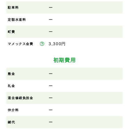
ー
駐車料
ー
定額水道料
ー
町費
3,300円
マメックス会費
初期費用
ー
敷金
ー
礼金
ー
退去修繕負担金
ー
仲介料
ー
鍵代