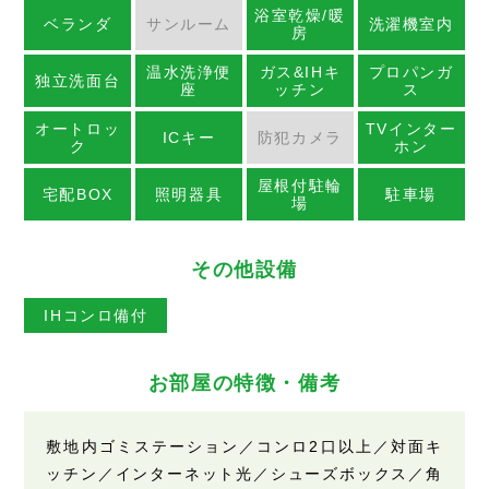
浴室乾燥/暖
ベランダ
サンルーム
洗濯機室内
房
温水洗浄便
ガス&IHキ
プロパンガ
独立洗面台
座
ッチン
ス
オートロッ
TVインター
ICキー
防犯カメラ
ク
ホン
屋根付駐輪
宅配BOX
照明器具
駐車場
場
その他設備
IHコンロ備付
お部屋の特徴・備考
敷地内ゴミステーション／コンロ2口以上／対面キ
ッチン／インターネット光／シューズボックス／角