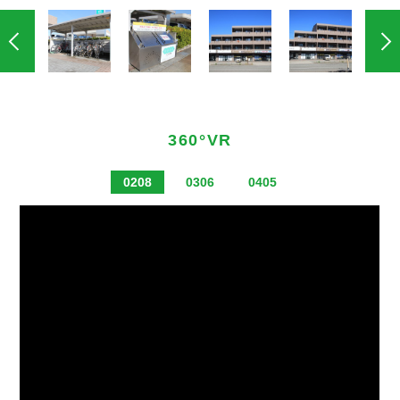
360°VR
0208
0306
0405