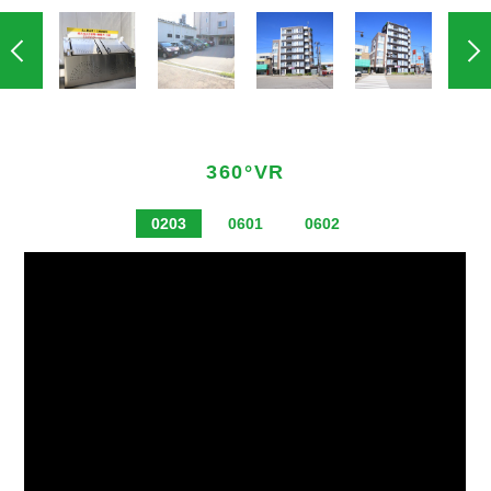
360°VR
0203
0601
0602