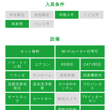
入居条件
学生限定
女性限定
外国人可
こども可
単身用
ペット可
設備
ネット無料
Wi-Fiルーター付帯可
バス・トイ
エアコン
BS対応
CATV対応
レ別
ベランダ
サンルーム
浴室乾燥
洗濯機室内
洗髪洗面化
温水洗浄便
ガス&IHキ
プロパンガ
粧台
座
ッチン
ス
オートロッ
TVインター
カードキー
防犯カメラ
ク
ホン
屋根付駐輪