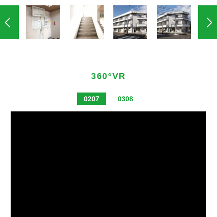
360°VR
0207
0308