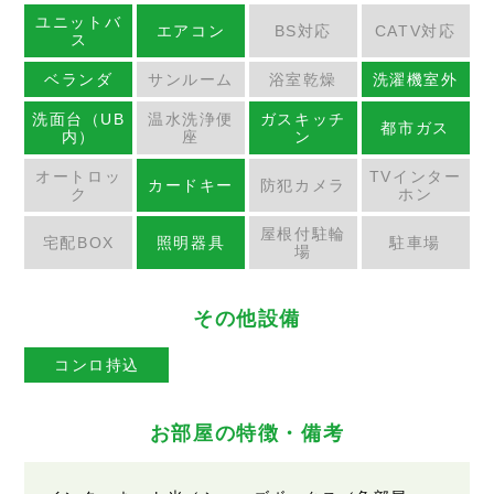
ユニットバ
エアコン
BS対応
CATV対応
ス
ベランダ
サンルーム
浴室乾燥
洗濯機室外
洗面台（UB
温水洗浄便
ガスキッチ
都市ガス
内）
座
ン
オートロッ
TVインター
カードキー
防犯カメラ
ク
ホン
屋根付駐輪
宅配BOX
照明器具
駐車場
場
その他設備
コンロ持込
お部屋の特徴・備考