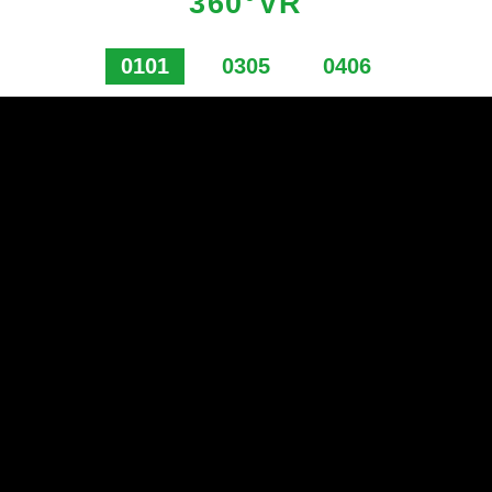
360°VR
0101
0305
0406