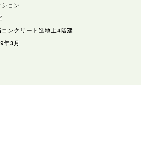
ンション
室
筋コンクリート造地上4階建
09年3月