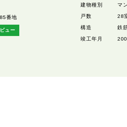
建物種別
マ
戸数
28
85番地
構造
鉄
ビュー
竣工年月
20