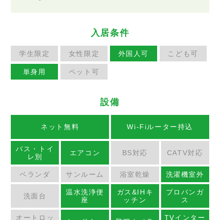
入居条件
学生限定
女性限定
外国人可
こども可
単身用
ペット可
設備
ネット無料
Wi-Fiルーター持込
バス・トイ
エアコン
BS対応
CATV対応
レ別
ベランダ
サンルーム
浴室乾燥
洗濯機室外
温水洗浄便
ガス&IHキ
プロパンガ
洗面台
座
ッチン
ス
オートロッ
TVインター