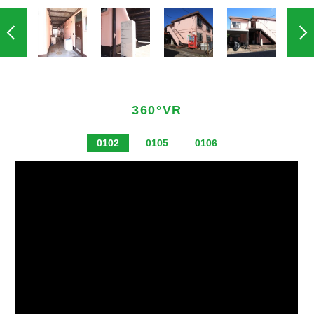
360°VR
0102
0105
0106