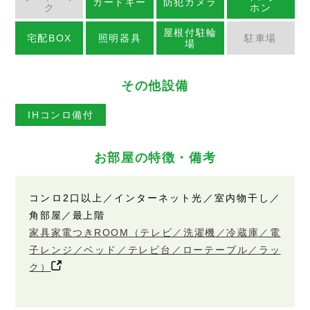
カードキー
防犯カメラ
ク
ホン
屋根付駐輪
宅配BOX
照明器具
駐車場
場
その他設備
IHコンロ備付
お部屋の特徴・備考
コンロ2口以上／インターネット光／室内物干し／
角部屋／最上階
家具家電つきROOM（テレビ／洗濯機／冷蔵庫／電
子レンジ／ベッド／テレビ台／ローテーブル／ラッ
ク）