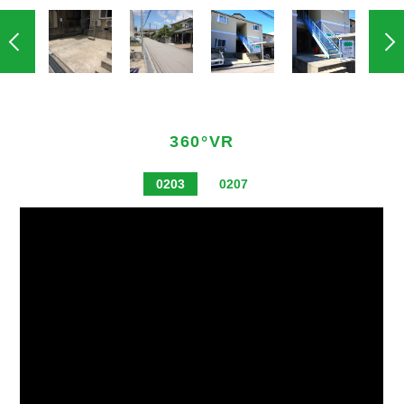
360°VR
0203
0207