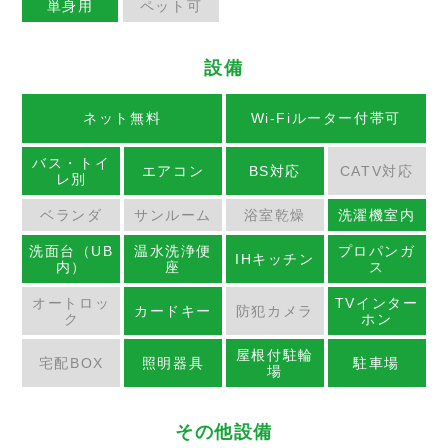
単身用
ペット可
設備
ネット無料
Wi-Fiルーター付帯可
バス・トイ
エアコン
BS対応
CATV対応
レ別
ベランダ
サンルーム
浴室乾燥
洗濯機室内
洗面台（UB
温水洗浄便
プロパンガ
IHキッチン
内）
座
ス
オートロッ
TVインター
カードキー
防犯カメラ
ク
ホン
屋根付駐輪
宅配BOX
照明器具
駐車場
場
その他設備