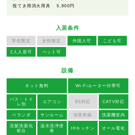
投てき用消火用具 5,800円
入居条件
学生限定
女性限定
外国人可
こども可
2人入居可
ペット可
設備
ネット無料
Wi-Fiルーター付帯可
バス・トイ
エアコン
BS対応
CATV対応
レ別
ベランダ
サンルーム
浴室乾燥
洗濯機室内
洗髪洗面化
温水洗浄便
IHキッチン
オール電化
粧台
座