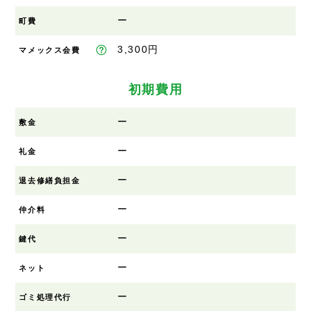
ー
町費
3,300円
マメックス会費
初期費用
ー
敷金
ー
礼金
ー
退去修繕負担金
ー
仲介料
ー
鍵代
ー
ネット
ー
ゴミ処理代行