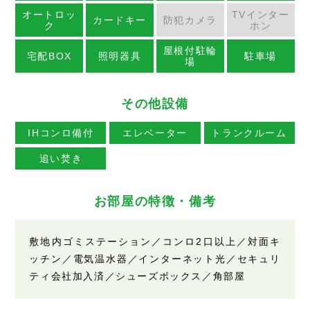
オートロッ
TVインター
カードキー
防犯カメラ
ク
ホン
屋根付駐輪
宅配BOX
照明器具
駐車場
場
その他設備
IHコンロ備付
エレベーター
トランクルーム
追い焚き
お部屋の特徴・備考
敷地内ゴミステーション／コンロ2口以上／対面キ
ッチン／電気温水器／インターネット光／セキュリ
ティ会社加入済／シューズボックス／角部屋