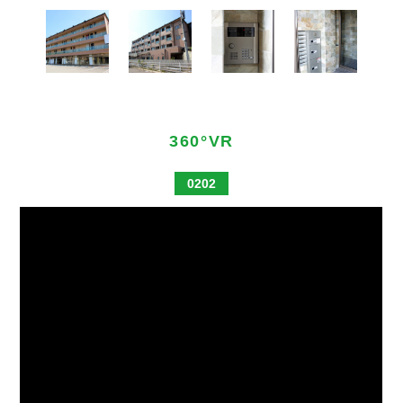
360°VR
0202