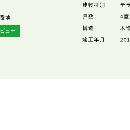
建物種別
テ
戸数
4室
9番地
構造
木
ビュー
竣工年月
20