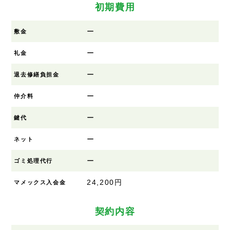
初期費用
ー
敷金
ー
礼金
ー
退去修繕負担金
ー
仲介料
ー
鍵代
ー
ネット
ー
ゴミ処理代行
24,200円
マメックス入会金
契約内容