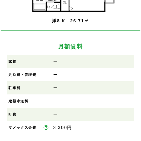
洋8 K 26.71㎡
月額賃料
ー
家賃
ー
共益費・管理費
ー
駐車料
ー
定額水道料
ー
町費
3,300円
マメックス会費