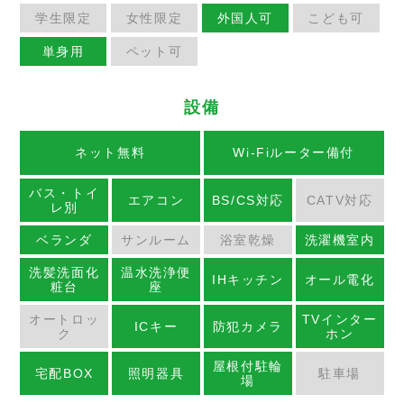
学生限定
女性限定
外国人可
こども可
単身用
ペット可
設備
ネット無料
Wi-Fiルーター備付
バス・トイ
エアコン
BS/CS対応
CATV対応
レ別
ベランダ
サンルーム
浴室乾燥
洗濯機室内
洗髪洗面化
温水洗浄便
IHキッチン
オール電化
粧台
座
オートロッ
TVインター
ICキー
防犯カメラ
ク
ホン
屋根付駐輪
宅配BOX
照明器具
駐車場
場