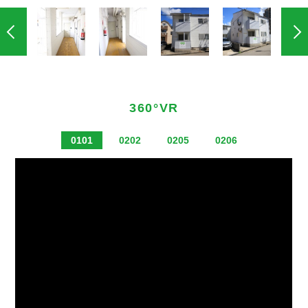
360°VR
0101
0202
0205
0206