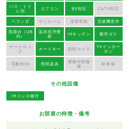
バス・トイ
エアコン
BS対応
CATV対応
レ別
ベランダ
サンルーム
浴室乾燥
洗濯機室外
洗面台（UB
温水洗浄便
IHキッチン
都市ガス
内）
座
オートロッ
TVインター
カードキー
防犯カメラ
ク
ホン
屋根付駐輪
宅配BOX
照明器具
駐車場
場
その他設備
IHコンロ備付
お部屋の特徴・備考