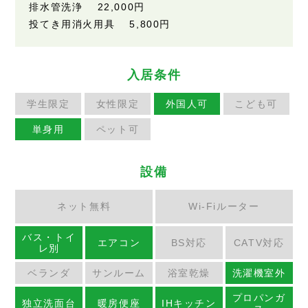
排水管洗浄 22,000円
投てき用消火用具 5,800円
入居条件
学生限定
女性限定
外国人可
こども可
単身用
ペット可
設備
ネット無料
Wi-Fiルーター
バス・トイ
エアコン
BS対応
CATV対応
レ別
ベランダ
サンルーム
浴室乾燥
洗濯機室外
プロパンガ
独立洗面台
暖房便座
IHキッチン