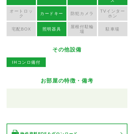
ス
オートロッ
TVインター
カードキー
防犯カメラ
ク
ホン
屋根付駐輪
宅配BOX
照明器具
駐車場
場
その他設備
IHコンロ備付
お部屋の特徴・備考
物件資料PDFをダウンロード