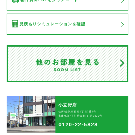
見積もりシミュレーションを確認
小立野店
住所/金沢市石引1丁目7番1号
宅建免許/石川県知事(6)第3529号
0120-22-5828