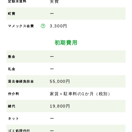
実費
定額水道料
ー
町費
3,300円
マメックス会費
初期費用
ー
敷金
ー
礼金
55,000円
退去修繕負担金
家賃＋駐車料の1か月（税別）
仲介料
19,800円
鍵代
ー
ネット
ー
ゴミ処理代行