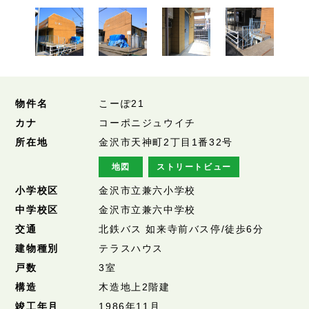
物件名
こーぽ21
カナ
コーポニジュウイチ
所在地
金沢市天神町2丁目1番32号
地図
ストリートビュー
小学校区
金沢市立兼六小学校
中学校区
金沢市立兼六中学校
交通
北鉄バス 如来寺前バス停/徒歩6分
建物種別
テラスハウス
戸数
3室
構造
木造地上2階建
竣工年月
1986年11月