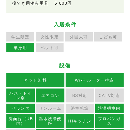
投てき用消火用具 5,800円
入居条件
学生限定
女性限定
外国人可
こども可
単身用
ペット可
設備
ネット無料
Wi-Fiルーター持込
バス・トイ
エアコン
BS対応
CATV対応
レ別
ベランダ
サンルーム
浴室乾燥
洗濯機室内
洗面台（UB
温水洗浄便
プロパンガ
IHキッチン
内）
座
ス