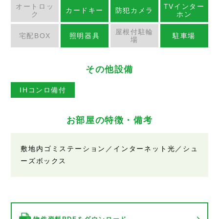
オートロッ
TVインター
カードキー
防犯カメラ
ク
ホン
屋根付駐輪
宅配BOX
照明器具
駐車場
場
その他設備
IHコンロ備付
お部屋の特徴・備考
敷地内ゴミステーション／インターネット光／シュ
ーズボックス