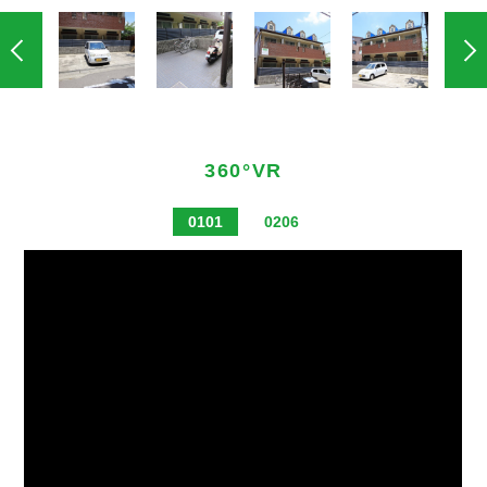
360°VR
0101
0206