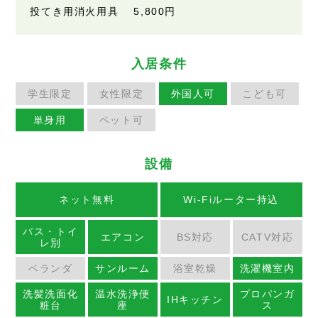
投てき用消火用具 5,800円
入居条件
学生限定
女性限定
外国人可
こども可
単身用
ペット可
設備
ネット無料
Wi-Fiルーター持込
バス・トイ
エアコン
BS対応
CATV対応
レ別
ベランダ
サンルーム
浴室乾燥
洗濯機室内
洗髪洗面化
温水洗浄便
プロパンガ
IHキッチン
粧台
座
ス