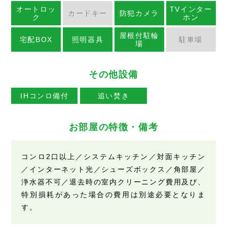
オートロッ
TVインター
カードキー
防犯カメラ
ク
ホン
屋根付駐輪
宅配BOX
照明器具
駐車場
場
その他設備
IHコンロ備付
追い焚き
お部屋の特徴・備考
コンロ2口以上／システムキッチン／対面キッチン
／インターネット光／シューズボックス／角部屋／
浄水器不可／退去時の室内クリーニング費用及び、
特別損耗があった場合の費用は別途必要となりま
す。