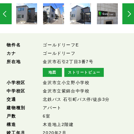
物件名
ゴールドリーフE
カナ
ゴールドリーフ
所在地
金沢市石引2丁目3番7号
地図
ストリートビュー
小学校区
金沢市立小立野小学校
中学校区
金沢市立紫錦台中学校
交通
北鉄バス 石引町バス停/徒歩3分
建物種別
アパート
戸数
6室
構造
木造地上2階建
竣工年月
2020年2月