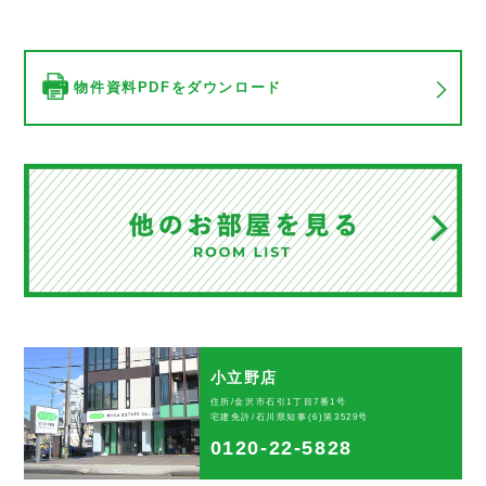
物件資料PDFをダウンロード
小立野店
住所/金沢市石引1丁目7番1号
宅建免許/石川県知事(6)第3529号
0120-22-5828