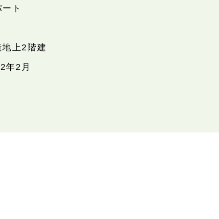
パート
造地上2階建
22年2月