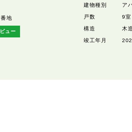
建物種別
ア
戸数
9室
7番地
構造
木
ビュー
竣工年月
20