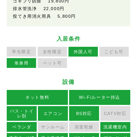
ゴキブリ防除 19,800円
排水管洗浄 22,000円
投てき用消火用具 5,800円
入居条件
学生限定
女性限定
外国人可
こども可
単身用
ペット可
設備
ネット無料
Wi-Fiルーター持込
バス・トイ
エアコン
BS対応
CATV対応
レ別
ベランダ
サンルーム
浴室乾燥
洗濯機室内