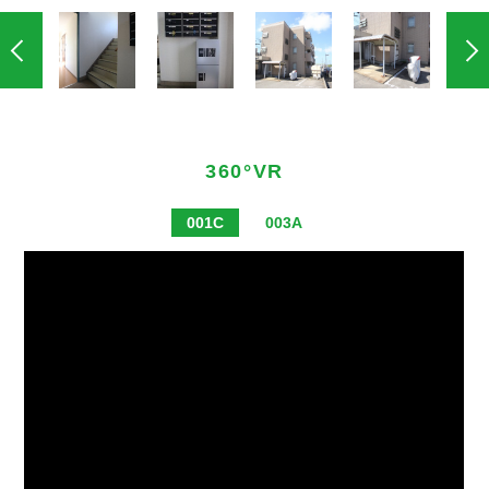
360°VR
001C
003A