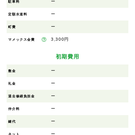
ー
駐車料
ー
定額水道料
ー
町費
3,300円
マメックス会費
初期費用
ー
敷金
ー
礼金
ー
退去修繕負担金
ー
仲介料
ー
鍵代
ー
ネット