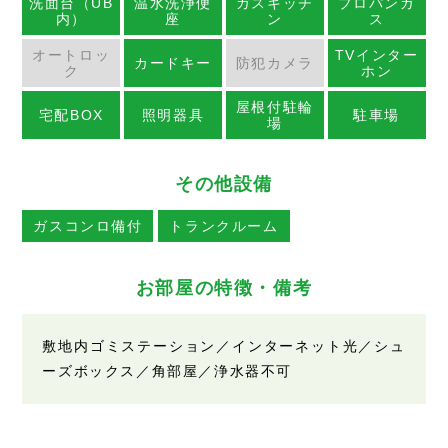
洗面台（UB
温水洗浄便
ガスキッチ
プロパンガ
内）
座
ン
ス
オートロッ
TVインター
カードキー
防犯カメラ
ク
ホン
屋根付駐輪
宅配BOX
照明器具
駐車場
場
その他設備
ガスコンロ備付
トランクルーム
お部屋の特徴・備考
敷地内ゴミステーション／インターネット光／シュ
ーズボックス／角部屋／浄水器不可