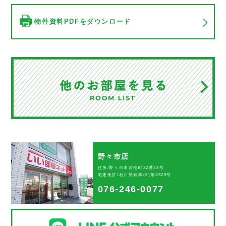
物件資料PDFをダウンロード
野々市店
住所/野々市市若松町22番28号
宅建免許/石川県知事(6)第3529号
076-246-0077