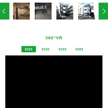
360°VR
0101
0102
0103
0203