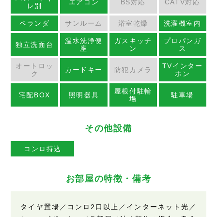
エアコン
BS対応
CATV対応
レ別
ベランダ
サンルーム
浴室乾燥
洗濯機室内
温水洗浄便
ガスキッチ
プロパンガ
独立洗面台
座
ン
ス
オートロッ
TVインター
カードキー
防犯カメラ
ク
ホン
屋根付駐輪
宅配BOX
照明器具
駐車場
場
その他設備
コンロ持込
お部屋の特徴・備考
タイヤ置場／コンロ2口以上／インターネット光／