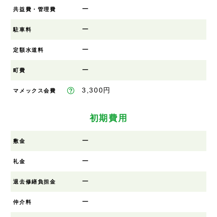
ー
共益費・管理費
ー
駐車料
ー
定額水道料
ー
町費
3,300円
マメックス会費
初期費用
ー
敷金
ー
礼金
ー
退去修繕負担金
ー
仲介料