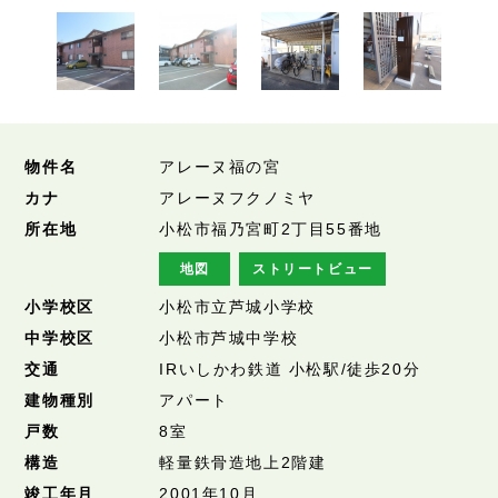
物件名
アレーヌ福の宮
カナ
アレーヌフクノミヤ
所在地
小松市福乃宮町2丁目55番地
地図
ストリートビュー
小学校区
小松市立芦城小学校
中学校区
小松市芦城中学校
交通
IRいしかわ鉄道 小松駅/徒歩20分
建物種別
アパート
戸数
8室
構造
軽量鉄骨造地上2階建
竣工年月
2001年10月