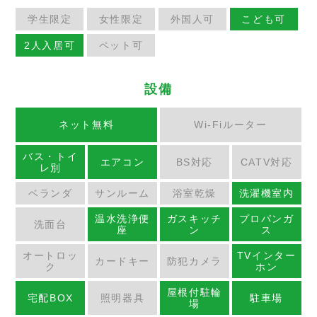
学生限定
女性限定
外国人可
こども可
2人入居可
ペット可
設備
ネット無料
Wi-Fiルーター
バス・トイ
エアコン
BS対応
CATV対応
レ別
ベランダ
サンルーム
浴室乾燥
洗濯機室内
温水洗浄便
ガスキッチ
プロパンガ
洗面台
座
ン
ス
オートロッ
TVインター
カードキー
防犯カメラ
ク
ホン
屋根付駐輪
宅配BOX
照明器具
駐車場
場