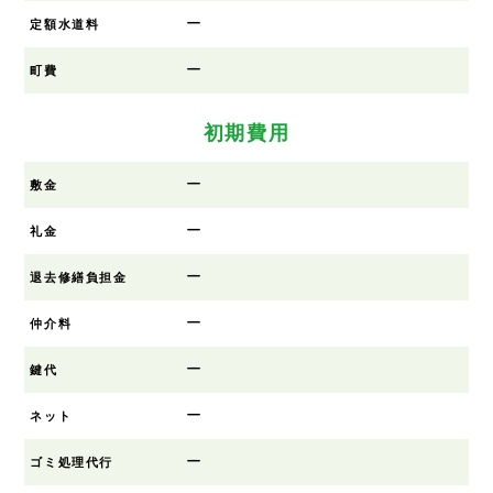
ー
定額水道料
ー
町費
初期費用
ー
敷金
ー
礼金
ー
退去修繕負担金
ー
仲介料
ー
鍵代
ー
ネット
ー
ゴミ処理代行