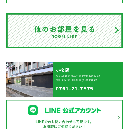
小松店
住所/小松市日の出町3丁目307番地3
宅建免許/石川県知事(6)第3529号
0761-21-7575