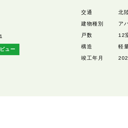
交通
北
建物種別
ア
戸数
12
1
構造
軽
ビュー
竣工年月
20