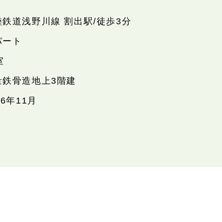
陸鉄道浅野川線 割出駅/徒歩3分
パート
室
量鉄骨造地上3階建
26年11月