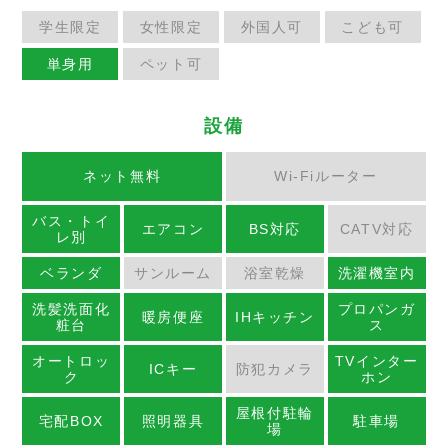
学生限定
女性限定
外国人可
こども可
単身用
ペット可
設備
ネット無料
Wi-Fiルーター
バス・トイ
エアコン
BS対応
CATV対応
レ別
ベランダ
サンルーム
浴室乾燥
洗濯機室内
洗髪洗面化
プロパンガ
暖房便座
IHキッチン
粧台
ス
オートロッ
TVインター
ICキー
防犯カメラ
ク
ホン
屋根付駐輪
宅配BOX
照明器具
駐車場
場