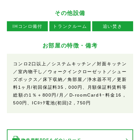
その他設備
IHコンロ備付
トランクルーム
追い焚き
お部屋の特徴・備考
コンロ2口以上／システムキッチン／対面キッチン
／室内物干し／ウォークインクローゼット／シュー
ズボックス／床下収納／角部屋／浄水器不可／更新
料1ヶ月/初回保証料35，000円、月額保証料賃料等
総額の1％＋800円/月／D-roomCardｷｰ料金16，
500円、ICﾛｯｸ電池(初回)2，750円