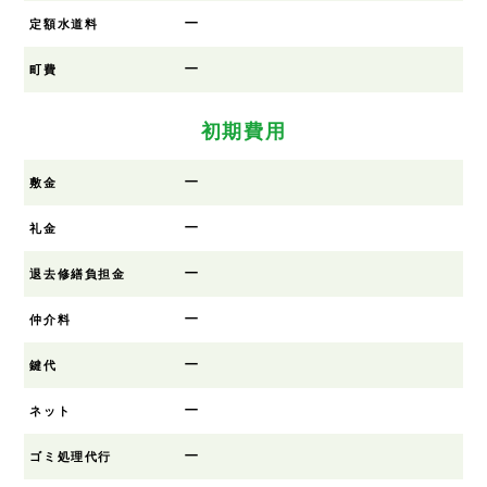
ー
定額水道料
ー
町費
初期費用
ー
敷金
ー
礼金
ー
退去修繕負担金
ー
仲介料
ー
鍵代
ー
ネット
ー
ゴミ処理代行