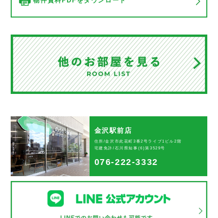
物件資料PDFをダウンロード
金沢駅前店
住所/金沢市此花町3番2号ライブ1ビル2階
宅建免許/石川県知事(6)第3529号
076-222-3332