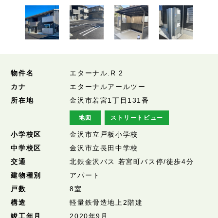
物件名
エターナル.R 2
カナ
エターナルアールツー
所在地
金沢市若宮1丁目131番
地図
ストリートビュー
小学校区
金沢市立戸板小学校
中学校区
金沢市立長田中学校
交通
北鉄金沢バス 若宮町バス停/徒歩4分
建物種別
アパート
戸数
8室
構造
軽量鉄骨造地上2階建
竣工年月
2020年9月