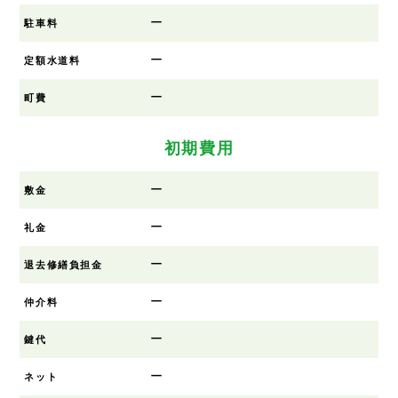
ー
駐車料
ー
定額水道料
ー
町費
初期費用
ー
敷金
ー
礼金
ー
退去修繕負担金
ー
仲介料
ー
鍵代
ー
ネット