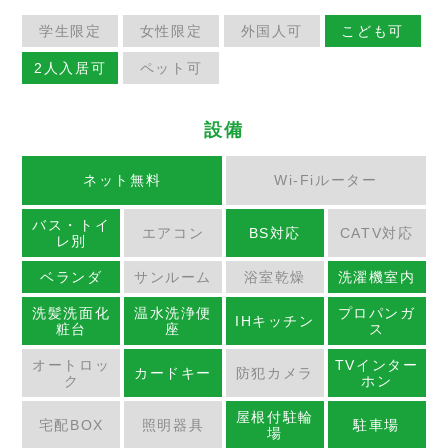
学生限定
女性限定
外国人可
こども可
2人入居可
ペット可
設備
ネット無料
Wi-Fiルーター
バス・トイ
エアコン
BS対応
CATV対応
レ別
ベランダ
サンルーム
浴室乾燥
洗濯機室内
洗髪洗面化
温水洗浄便
プロパンガ
IHキッチン
粧台
座
ス
オートロッ
TVインター
カードキー
防犯カメラ
ク
ホン
屋根付駐輪
宅配BOX
照明器具
駐車場
場