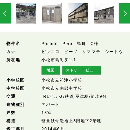
物件名
Piccolo Pino 島町 C棟
カナ
ピッコロ ピーノ シママチ シートウ
所在地
小松市島町ヲ1-1
地図
ストリートビュー
小学校区
小松市立符津小学校
中学校区
小松市立南部中学校
交通
IRいしかわ鉄道 粟津駅/徒歩9分
建物種別
アパート
戸数
18室
構造
軽量鉄骨造地上3階地下2階建
竣工年月
2014年6月