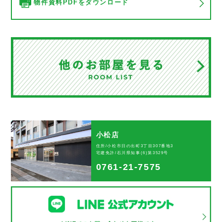
物件資料PDFをダウンロード
小松店
住所/小松市日の出町3丁目307番地3
宅建免許/石川県知事(6)第3529号
0761-21-7575