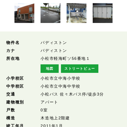
物件名
パディストン
カナ
パディストン
所在地
小松市軽海町ソ56番地１
地図
ストリートビュー
小学校区
小松市立中海小学校
中学校区
小松市立中海中学校
交通
小松バス 佐々木バス停/徒歩3分
建物種別
アパート
戸数
0室
構造
木造地上2階建
竣工年月
2011年1月