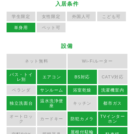
入居条件
学生限定
女性限定
外国人可
こども可
単身用
ペット可
設備
ネット無料
Wi-Fiルーター
バス・トイ
エアコン
BS対応
CATV対応
レ別
ベランダ
サンルーム
浴室乾燥
洗濯機室内
温水洗浄便
独立洗面台
キッチン
都市ガス
座
オートロッ
TVインター
カードキー
防犯カメラ
ク
ホン
屋根付駐輪