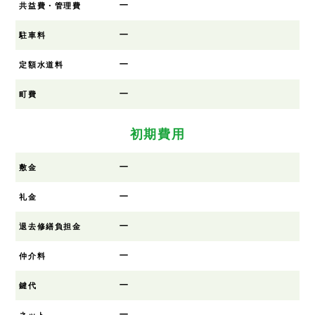
ー
共益費・管理費
ー
駐車料
ー
定額水道料
ー
町費
初期費用
ー
敷金
ー
礼金
ー
退去修繕負担金
ー
仲介料
ー
鍵代
ー
ネット