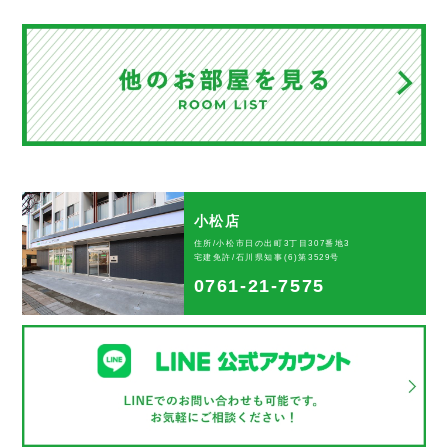
小松店
住所/小松市日の出町3丁目307番地3
宅建免許/石川県知事(6)第3529号
0761-21-7575