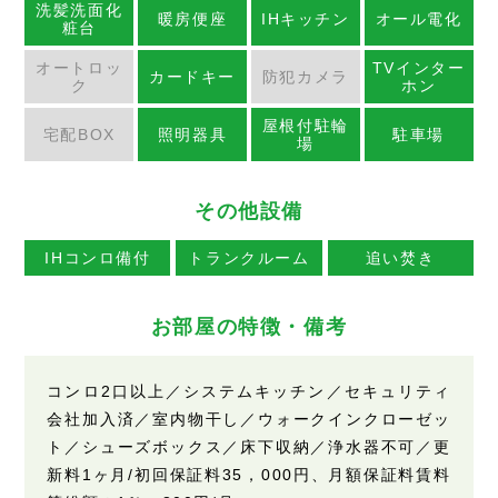
洗髪洗面化
暖房便座
IHキッチン
オール電化
粧台
オートロッ
TVインター
カードキー
防犯カメラ
ク
ホン
屋根付駐輪
宅配BOX
照明器具
駐車場
場
その他設備
IHコンロ備付
トランクルーム
追い焚き
お部屋の特徴・備考
コンロ2口以上／システムキッチン／セキュリティ
会社加入済／室内物干し／ウォークインクローゼッ
ト／シューズボックス／床下収納／浄水器不可／更
新料1ヶ月/初回保証料35，000円、月額保証料賃料