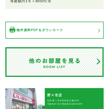
等総額の1％＋800円/月
物件資料PDFをダウンロード
野々市店
住所/野々市市若松町22番28号
宅建免許/石川県知事(6)第3529号