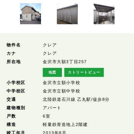
物件名
クレア
カナ
クレア
所在地
金沢市大額3丁目257
地図
ストリートビュー
小学校区
金沢市立額小学校
中学校区
金沢市立額中学校
交通
北陸鉄道石川線 乙丸駅/徒歩8分
建物種別
アパート
戸数
6室
構造
軽量鉄骨造地上2階建
竣工年月
2013年8月