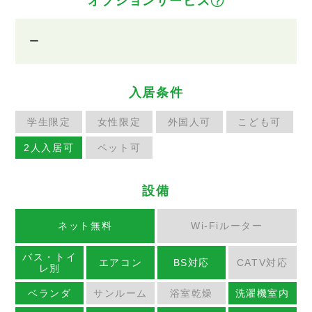
オプションサービス
ー
入居条件
学生限定
女性限定
外国人可
こども可
2人入居可
ペット可
設備
ネット無料
Wi-Fiルーター
バス・トイ
エアコン
BS対応
CATV対応
レ別
ベランダ
サンルーム
浴室乾燥
洗濯機室内