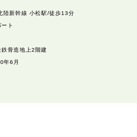
北陸新幹線 小松駅/徒歩13分
パート
量鉄骨造地上2階建
10年6月