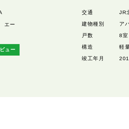
A
交通
JR
建物種別
ア
 エー
戸数
8室
構造
軽
ビュー
竣工年月
20