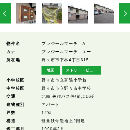
物件名
プレジールマーチ A
カナ
プレジールマーチ エー
所在地
野々市市下林4丁目615
地図
ストリートビュー
小学校区
野々市市立富陽小学校
中学校区
野々市市立野々市中学校
交通
北鉄 矢作バス停/徒歩16分
建物種別
アパート
戸数
12室
構造
軽量鉄骨造地上2階建
竣工年月
1990年2月