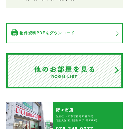
物件資料PDFをダウンロード
野々市店
住所/野々市市若松町22番28号
宅建免許/石川県知事(6)第3529号
076-246-0077