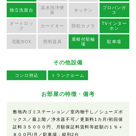
温水洗浄便
プロパンガ
独立洗面台
キッチン
座
ス
オートロッ
TVインター
カードキー
防犯カメラ
ク
ホン
屋根付駐輪
宅配BOX
照明器具
駐車場
場
その他設備
コンロ持込
トランクルーム
お部屋の特徴・備考
敷地内ゴミステーション／室内物干し／シューズボ
ックス／最上階／浄水器不可／更新料1カ月/初回保
証料３５０００円、月額保証料賃料等総額の１％＋
８００円/月／駐車場：縦列2台