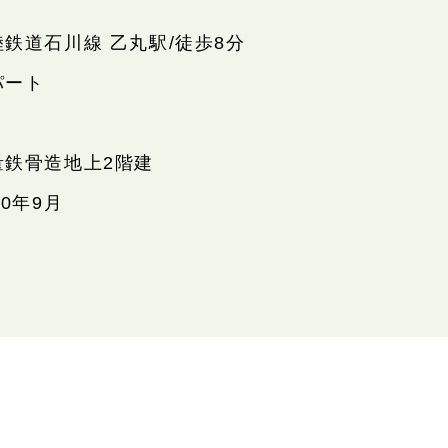
陸鉄道石川線 乙丸駅/徒歩8分
パート
量鉄骨造地上2階建
10年9月