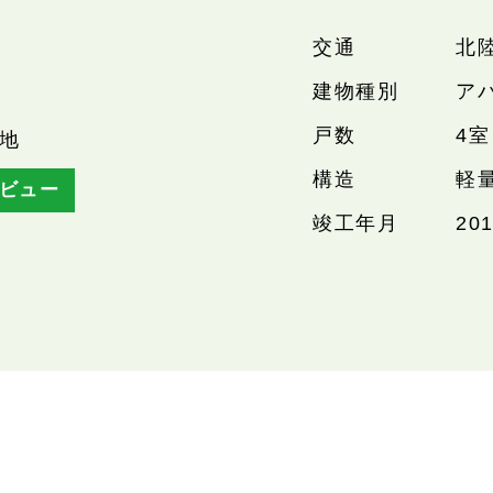
交通
北
建物種別
ア
戸数
4室
地
構造
軽
ビュー
竣工年月
20