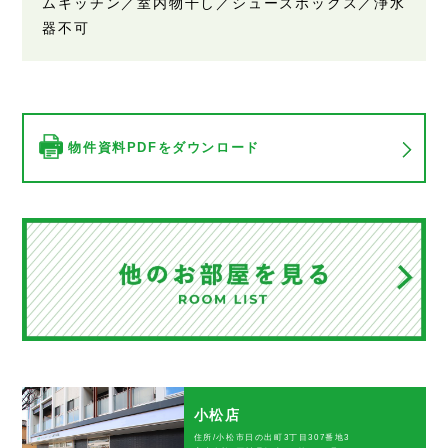
ムキッチン／室内物干し／シューズボックス／浄水
器不可
物件資料PDFをダウンロード
小松店
住所/小松市日の出町3丁目307番地3