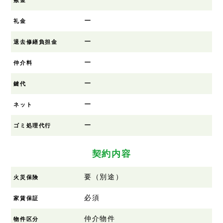
ー
礼金
ー
退去修繕負担金
ー
仲介料
ー
鍵代
ー
ネット
ー
ゴミ処理代行
契約内容
要（別途）
火災保険
必須
家賃保証
仲介物件
物件区分