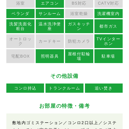
浴室
エアコン
BS対応
CATV対応
ベランダ
サンルーム
浴室乾燥
洗濯機室内
洗髪洗面化
温水洗浄便
ガスキッチ
都市ガス
粧台
座
ン
オートロッ
TVインター
カードキー
防犯カメラ
ク
ホン
屋根付駐輪
宅配BOX
照明器具
駐車場
場
その他設備
コンロ持込
トランクルーム
追い焚き
お部屋の特徴・備考
敷地内ゴミステーション／コンロ2口以上／システ