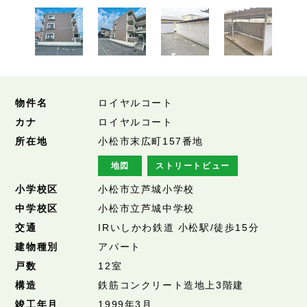
物件名
ロイヤルコート
カナ
ロイヤルコート
所在地
小松市末広町157番地
地図
ストリートビュー
小学校区
小松市立芦城小学校
中学校区
小松市立芦城中学校
交通
IRいしかわ鉄道 小松駅/徒歩15分
建物種別
アパート
戸数
12室
構造
鉄筋コンクリート造地上3階建
竣工年月
1999年3月