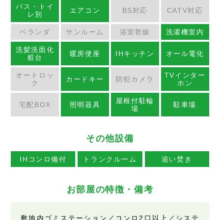
バス・トイ
エアコン
BS対応
CATV対応
レ別
ベランダ
サンルーム
浴室乾燥
洗濯機室内
洗髪洗面化
暖房便座
IHキッチン
オール電化
粧台
オートロッ
TVインター
カードキー
防犯カメラ
ク
ホン
屋根付駐輪
宅配BOX
照明器具
駐車場
場
その他設備
IHコンロ備付
トランクルーム
追い焚き
お部屋の特徴・備考
敷地内ゴミステーション／コンロ2口以上／システ