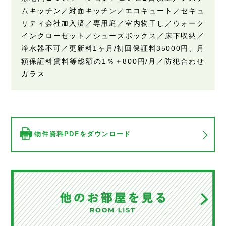
ムキッチン／対面キッチン／エコキュート／セキュ
リティ会社加入済／専用庭／室内物干し／ウォーク
インクローゼット／シューズボックス／床下収納／
浄水器不可／更新料1ヶ月/初回保証料35000円、月
額保証料賃料等総額の1％＋800円/月／防犯合わせ
ガラス
物件資料PDFをダウンロード