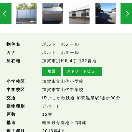
物件名
ポルト ボヌール
カナ
ポルト ボヌール
所在地
加賀市別所町4丁目32番地
地図
ストリートビュー
小学校区
加賀市立山代小学校
中学校区
加賀市立山代中学校
交通
IRいしかわ鉄道 加賀温泉駅/徒歩90分
建物種別
アパート
戸数
12室
構造
軽量鉄骨造地上2階建
竣工年月
2013年4月