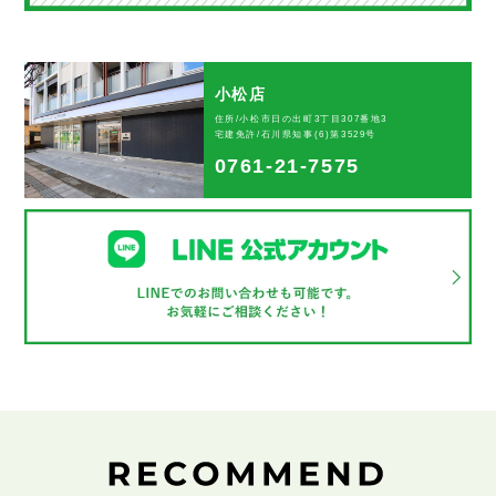
小松店
住所/小松市日の出町3丁目307番地3
宅建免許/石川県知事(6)第3529号
0761-21-7575