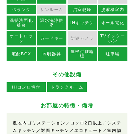
ベランダ
サンルーム
浴室乾燥
洗濯機室内
洗髪洗面化
温水洗浄便
IHキッチン
オール電化
粧台
座
オートロッ
TVインター
カードキー
防犯カメラ
ク
ホン
屋根付駐輪
宅配BOX
照明器具
駐車場
場
その他設備
IHコンロ備付
トランクルーム
お部屋の特徴・備考
敷地内ゴミステーション／コンロ2口以上／システ
ムキッチン／対面キッチン／エコキュート／室内物