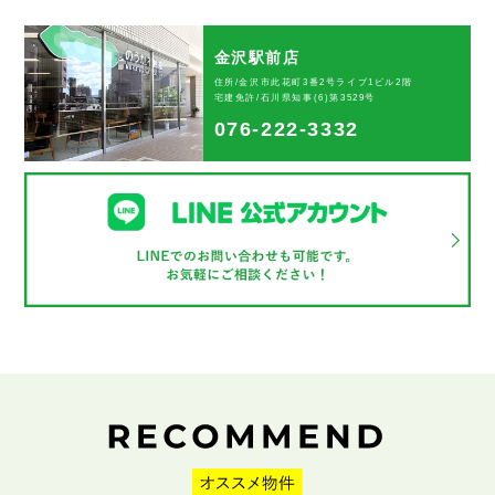
金沢駅前店
住所/金沢市此花町3番2号ライブ1ビル2階
宅建免許/石川県知事(6)第3529号
076-222-3332