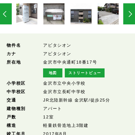
物件名
アビタシオン
カナ
アビタシオン
所在地
金沢市中央通町18番17号
地図
ストリートビュー
小学校区
金沢市立中央小学校
中学校区
金沢市立長町中学校
交通
JR北陸新幹線 金沢駅/徒歩25分
建物種別
アパート
戸数
12室
構造
軽量鉄骨造地上3階建
竣工年月
2017年8月