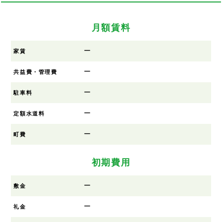
月額賃料
ー
家賃
ー
共益費・管理費
ー
駐車料
ー
定額水道料
ー
町費
初期費用
ー
敷金
ー
礼金