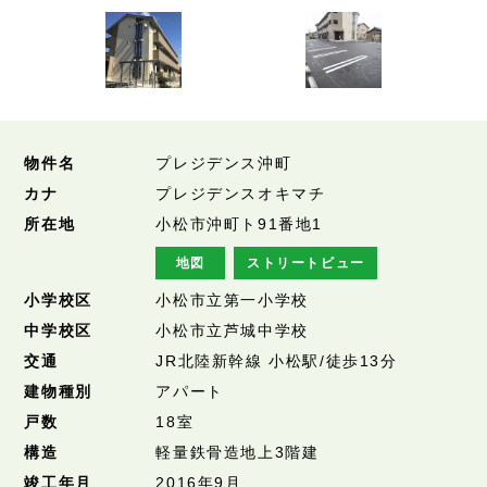
物件名
プレジデンス沖町
カナ
プレジデンスオキマチ
所在地
小松市沖町ト91番地1
地図
ストリートビュー
小学校区
小松市立第一小学校
中学校区
小松市立芦城中学校
交通
JR北陸新幹線 小松駅/徒歩13分
建物種別
アパート
戸数
18室
構造
軽量鉄骨造地上3階建
竣工年月
2016年9月