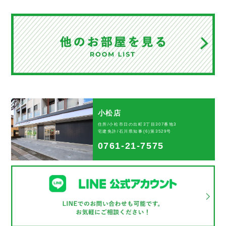
小松店
住所/小松市日の出町3丁目307番地3
宅建免許/石川県知事(6)第3529号
0761-21-7575