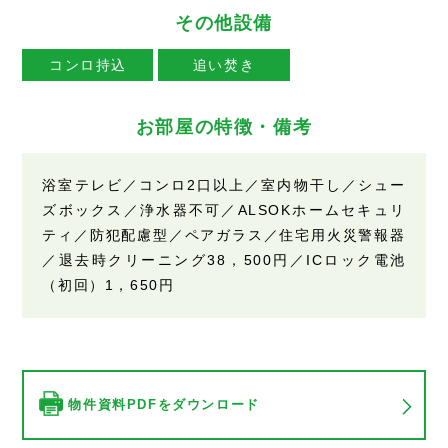
その他設備
コンロ持込
追い焚き
お部屋の特徴・備考
浴室テレビ／コンロ2口以上／室内物干し／シュー
ズボックス／浄水器不可／ALSOKホームセキュリ
ティ／防犯配慮型／ペアガラス／住宅用火災警報器
／退去時クリーニング38，500円／ICロック電池
（初回）1，650円
物件資料PDFをダウンロード