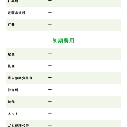
ー
駐車料
ー
定額水道料
ー
町費
初期費用
ー
敷金
ー
礼金
ー
退去修繕負担金
ー
仲介料
ー
鍵代
ー
ネット
ー
ゴミ処理代行