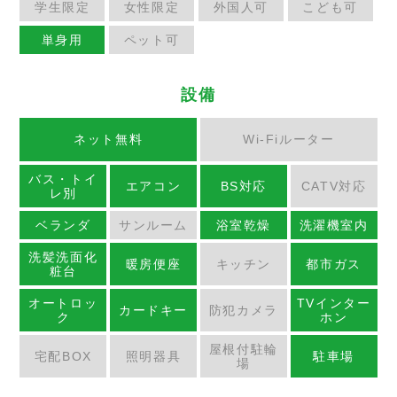
学生限定
女性限定
外国人可
こども可
単身用
ペット可
設備
ネット無料
Wi-Fiルーター
バス・トイ
エアコン
BS対応
CATV対応
レ別
ベランダ
サンルーム
浴室乾燥
洗濯機室内
洗髪洗面化
暖房便座
キッチン
都市ガス
粧台
オートロッ
TVインター
カードキー
防犯カメラ
ク
ホン
屋根付駐輪
宅配BOX
照明器具
駐車場
場