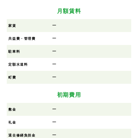
月額賃料
ー
家賃
ー
共益費・管理費
ー
駐車料
ー
定額水道料
ー
町費
初期費用
ー
敷金
ー
礼金
ー
退去修繕負担金