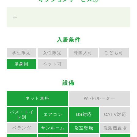
ー
入居条件
学生限定
女性限定
外国人可
こども可
単身用
ペット可
設備
ネット無料
Wi-Fiルーター
バス・トイ
エアコン
BS対応
CATV対応
レ別
ベランダ
サンルーム
浴室乾燥
洗濯機置場