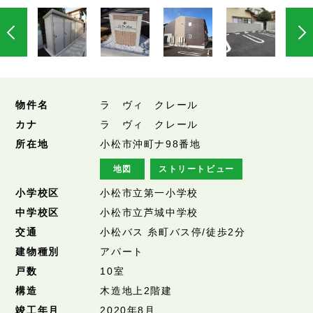
物件名
ラ ヴィ クレール
カナ
ラ ヴィ クレール
所在地
小松市沖町ナ98番地
地図
ストリートビュー
小学校区
小松市立第一小学校
中学校区
小松市立芦城中学校
交通
小松バス 糸町バス停/徒歩2分
建物種別
アパート
戸数
10室
構造
木造地上2階建
竣工年月
2020年8月