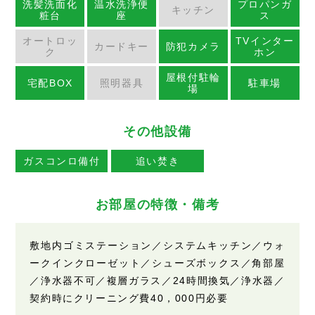
洗髪洗面化
温水洗浄便
プロパンガ
キッチン
粧台
座
ス
オートロッ
TVインター
カードキー
防犯カメラ
ク
ホン
屋根付駐輪
宅配BOX
照明器具
駐車場
場
その他設備
ガスコンロ備付
追い焚き
お部屋の特徴・備考
敷地内ゴミステーション／システムキッチン／ウォ
ークインクローゼット／シューズボックス／角部屋
／浄水器不可／複層ガラス／24時間換気／浄水器／
契約時にクリーニング費40，000円必要