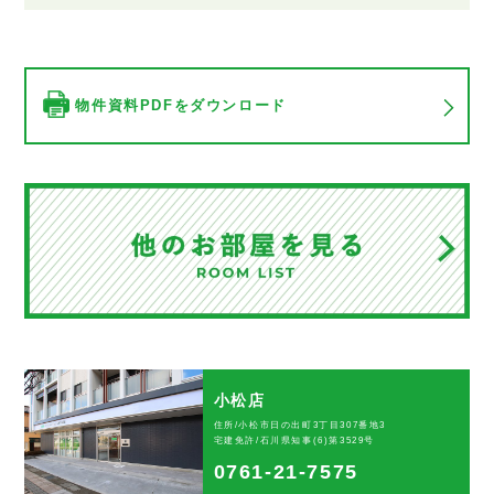
物件資料PDFをダウンロード
小松店
住所/小松市日の出町3丁目307番地3
宅建免許/石川県知事(6)第3529号
0761-21-7575