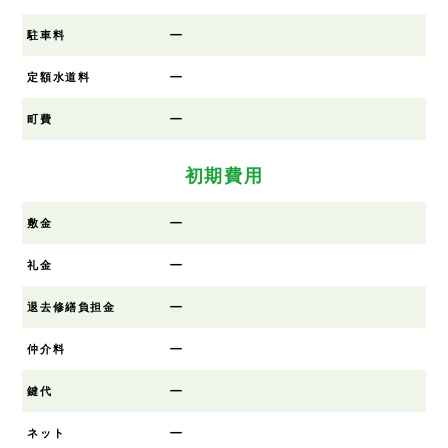
ー
駐車料
ー
定額水道料
ー
町費
初期費用
ー
敷金
ー
礼金
ー
退去修繕負担金
ー
仲介料
ー
鍵代
ー
ネット