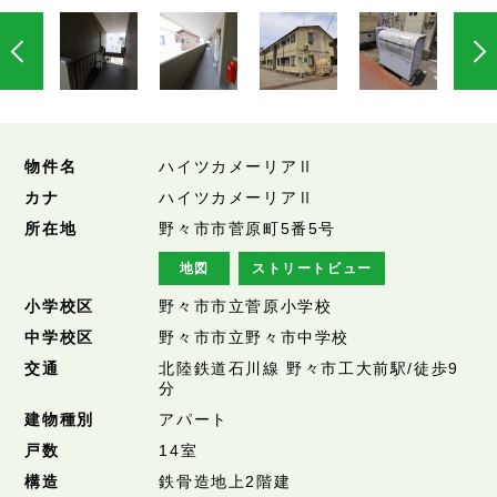
物件名
ハイツカメーリアⅡ
カナ
ハイツカメーリアⅡ
所在地
野々市市菅原町5番5号
地図
ストリートビュー
小学校区
野々市市立菅原小学校
中学校区
野々市市立野々市中学校
交通
北陸鉄道石川線 野々市工大前駅/徒歩9
分
建物種別
アパート
戸数
14室
構造
鉄骨造地上2階建