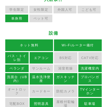
学生限定
女性限定
外国人可
こども可
単身用
ペット可
設備
ネット無料
Wi-Fiルーター備付
バス・トイ
エアコン
BS対応
CATV対応
レ別
ベランダ
サンルーム
浴室乾燥
洗濯機室内
洗面台（UB
温水洗浄便
ガスキッチ
プロパンガ
内）
座
ン
ス
オートロッ
TVインター
カードキー
防犯カメラ
ク
ホン
屋根付駐輪
宅配BOX
照明器具
駐車場
場