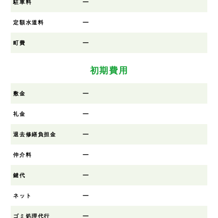
ー
駐車料
ー
定額水道料
ー
町費
初期費用
ー
敷金
ー
礼金
ー
退去修繕負担金
ー
仲介料
ー
鍵代
ー
ネット
ー
ゴミ処理代行