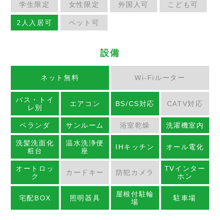
学生限定
女性限定
外国人可
こども可
2人入居可
ペット可
設備
ネット無料
Wi-Fiルーター
バス・トイ
エアコン
BS/CS対応
CATV対応
レ別
ベランダ
サンルーム
浴室乾燥
洗濯機室内
洗髪洗面化
温水洗浄便
IHキッチン
オール電化
粧台
座
オートロッ
TVインター
カードキー
防犯カメラ
ク
ホン
屋根付駐輪
宅配BOX
照明器具
駐車場
場