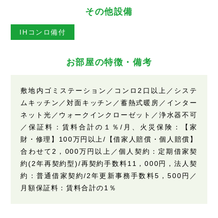
その他設備
IHコンロ備付
お部屋の特徴・備考
敷地内ゴミステーション／コンロ2口以上／システ
ムキッチン／対面キッチン／蓄熱式暖房／インター
ネット光／ウォークインクローゼット／浄水器不可
／保証料：賃料合計の１％/月、火災保険：【家
財・修理】100万円以上/【借家人賠償・個人賠償】
合わせて2，000万円以上／個人契約：定期借家契
約(2年再契約型)/再契約手数料11，000円，法人契
約：普通借家契約/2年更新事務手数料5，500円／
月額保証料：賃料合計の1％