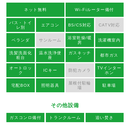
ネット無料
Wi-Fiルーター備付
バス・トイ
エアコン
BS/CS対応
CATV対応
レ別
浴室乾燥/暖
ベランダ
サンルーム
洗濯機室内
房
洗髪洗面化
温水洗浄便
ガスキッチ
都市ガス
粧台
座
ン
オートロッ
TVインター
ICキー
防犯カメラ
ク
ホン
屋根付駐輪
宅配BOX
照明器具
駐車場
場
その他設備
ガスコンロ備付
トランクルーム
追い焚き