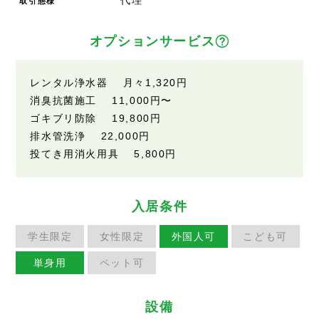
代理
取引態様
オプションサービス
レンタル浄水器 月々
1,320円
消臭抗菌施工
11,000円
〜
ゴキブリ防除
19,800円
排水管洗浄
22,000円
投てき用消火用具
5,800円
入居条件
学生限定
女性限定
外国人可
こども可
単身用
ペット可
設備