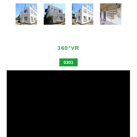
360°VR
0301