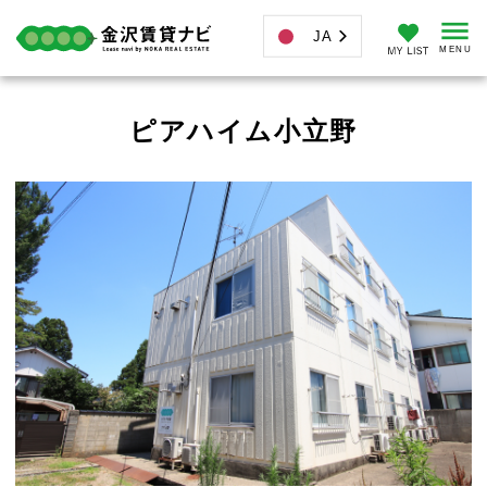
JA
ピアハイム小立野