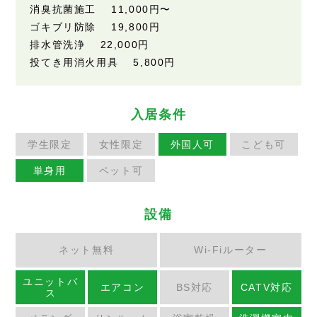
消臭抗菌施工
11,000円
〜
ゴキブリ防除
19,800円
排水管洗浄
22,000円
投てき用消火用具
5,800円
入居条件
学生限定
女性限定
外国人可
こども可
単身用
ペット可
設備
ネット無料
Wi-Fiルーター
ユニットバ
エアコン
BS対応
CATV対応
ス