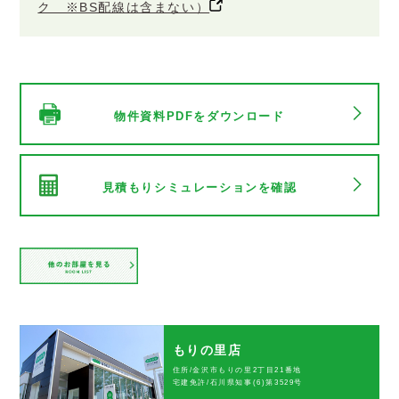
ク ※BS配線は含まない）
物件資料PDFをダウンロード
見積もりシミュレーションを確認
もりの里店
住所/金沢市もりの里2丁目21番地
宅建免許/石川県知事(6)第3529号