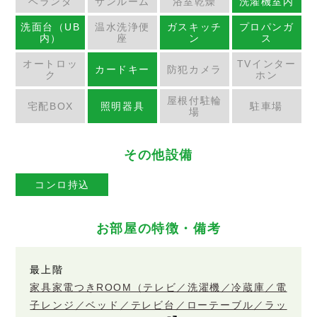
ベランダ
サンルーム
浴室乾燥
洗濯機室内
洗面台（UB
温水洗浄便
ガスキッチ
プロパンガ
内）
座
ン
ス
オートロッ
TVインター
カードキー
防犯カメラ
ク
ホン
屋根付駐輪
宅配BOX
照明器具
駐車場
場
その他設備
コンロ持込
お部屋の特徴・備考
最上階
家具家電つきROOM（テレビ／洗濯機／冷蔵庫／電
子レンジ／ベッド／テレビ台／ローテーブル／ラッ