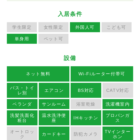
入居条件
学生限定
女性限定
外国人可
こども可
単身用
ペット可
設備
ネット無料
Wi-Fiルーター付帯可
バス・トイ
エアコン
BS対応
CATV対応
レ別
ベランダ
サンルーム
浴室乾燥
洗濯機室内
洗髪洗面化
温水洗浄便
プロパンガ
IHキッチン
粧台
座
ス
オートロッ
TVインター
カードキー
防犯カメラ
ク
ホン