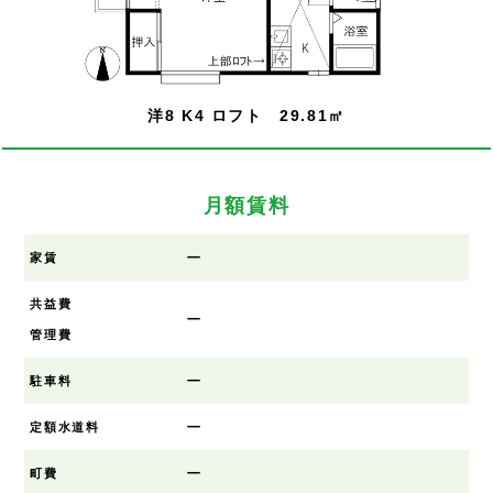
洋8 K4 ロフト 29.81㎡
月額賃料
ー
家賃
共益費
ー
管理費
ー
駐車料
ー
定額水道料
ー
町費