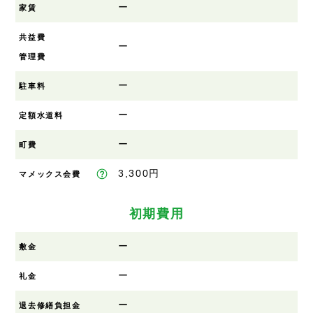
ー
家賃
共益費
ー
管理費
ー
駐車料
ー
定額水道料
ー
町費
3,300円
マメックス会費
初期費用
ー
敷金
ー
礼金
ー
退去修繕負担金