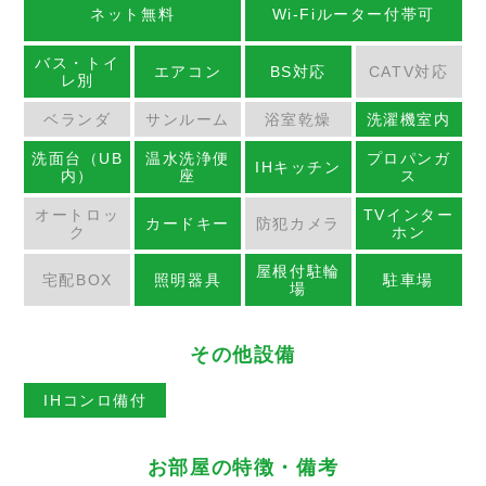
ネット無料
Wi-Fiルーター付帯可
バス・トイ
エアコン
BS対応
CATV対応
レ別
ベランダ
サンルーム
浴室乾燥
洗濯機室内
洗面台（UB
温水洗浄便
プロパンガ
IHキッチン
内）
座
ス
オートロッ
TVインター
カードキー
防犯カメラ
ク
ホン
屋根付駐輪
宅配BOX
照明器具
駐車場
場
その他設備
IHコンロ備付
お部屋の特徴・備考