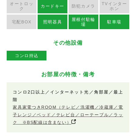
オートロッ
TVインター
カードキー
防犯カメラ
ク
ホン
屋根付駐輪
宅配BOX
照明器具
駐車場
場
その他設備
コンロ持込
お部屋の特徴・備考
コンロ2口以上／インターネット光／角部屋／最上
階
家具家電つきROOM（テレビ／洗濯機／冷蔵庫／電
子レンジ／ベッド／テレビ台／ローテーブル／ラッ
ク ※BS配線は含まない）