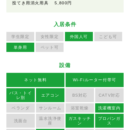
投てき用消火用具
5,800円
入居条件
学生限定
女性限定
外国人可
こども可
単身用
ペット可
設備
ネット無料
Wi-Fiルーター付帯可
バス・トイ
エアコン
BS対応
CATV対応
レ別
ベランダ
サンルーム
浴室乾燥
洗濯機室内
温水洗浄便
ガスキッチ
プロパンガ
洗面台
座
ン
ス