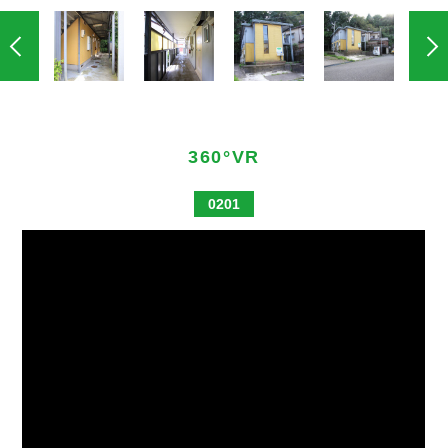
360°VR
0201