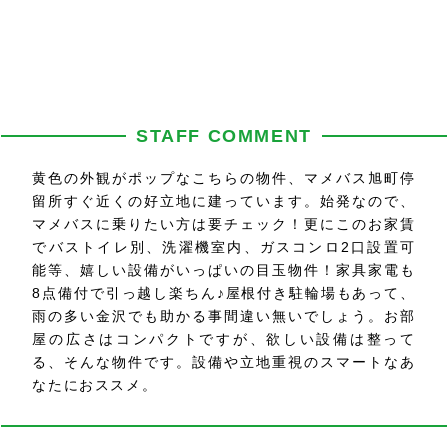
STAFF COMMENT
黄色の外観がポップなこちらの物件、マメバス旭町停
留所すぐ近くの好立地に建っています。始発なので、
マメバスに乗りたい方は要チェック！更にこのお家賃
でバストイレ別、洗濯機室内、ガスコンロ2口設置可
能等、嬉しい設備がいっぱいの目玉物件！家具家電も
8点備付で引っ越し楽ちん♪屋根付き駐輪場もあって、
雨の多い金沢でも助かる事間違い無いでしょう。お部
屋の広さはコンパクトですが、欲しい設備は整って
る、そんな物件です。設備や立地重視のスマートなあ
なたにおススメ。