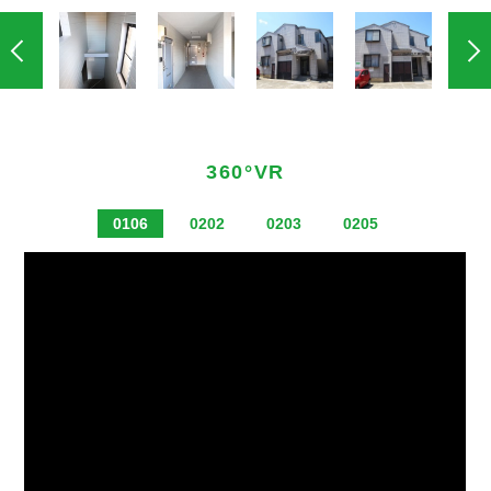
360°VR
0106
0202
0203
0205