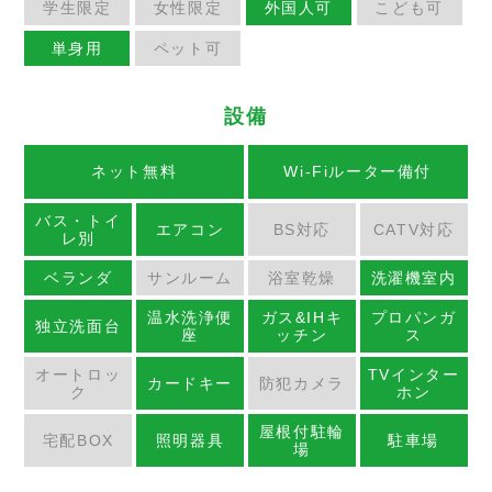
学生限定
女性限定
外国人可
こども可
単身用
ペット可
設備
ネット無料
Wi-Fiルーター備付
バス・トイ
エアコン
BS対応
CATV対応
レ別
ベランダ
サンルーム
浴室乾燥
洗濯機室内
温水洗浄便
ガス&IHキ
プロパンガ
独立洗面台
座
ッチン
ス
オートロッ
TVインター
カードキー
防犯カメラ
ク
ホン
屋根付駐輪
宅配BOX
照明器具
駐車場
場