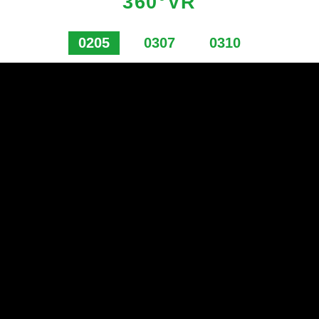
360°VR
0205
0307
0310