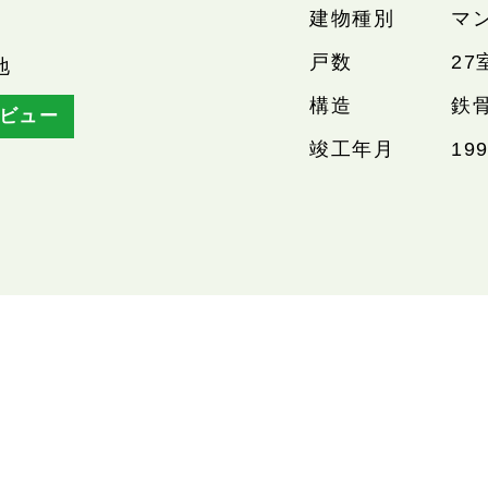
建物種別
マ
戸数
27
地
構造
鉄
ビュー
竣工年月
19