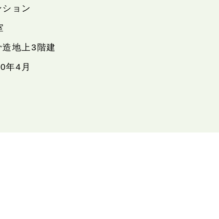
ンション
室
骨造地上3階建
90年4月