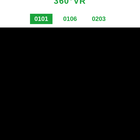
360°VR
0101
0106
0203