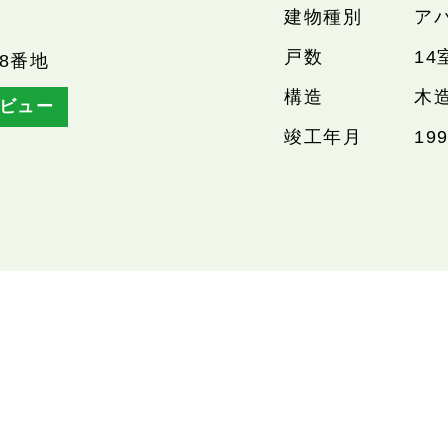
建物種別
ア
戸数
14
8番地
構造
木
ビュー
竣工年月
19