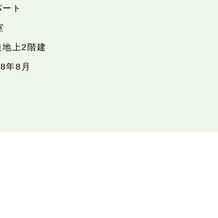
パート
室
造地上2階建
98年8月