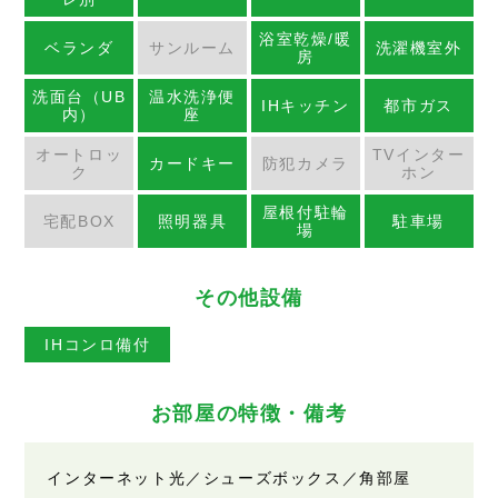
浴室乾燥/暖
ベランダ
サンルーム
洗濯機室外
房
洗面台（UB
温水洗浄便
IHキッチン
都市ガス
内）
座
オートロッ
TVインター
カードキー
防犯カメラ
ク
ホン
屋根付駐輪
宅配BOX
照明器具
駐車場
場
その他設備
IHコンロ備付
お部屋の特徴・備考
インターネット光／シューズボックス／角部屋