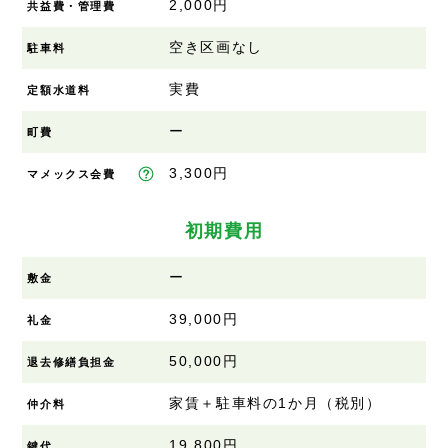
2,000円
共益費・管理費
空き区画なし
駐車料
実費
定額水道料
ー
町費
3,300円
マメックス会費
初期費用
ー
敷金
39,000円
礼金
50,000円
退去修繕負担金
家賃＋駐車料の1か月（税別）
仲介料
19,800円
鍵代