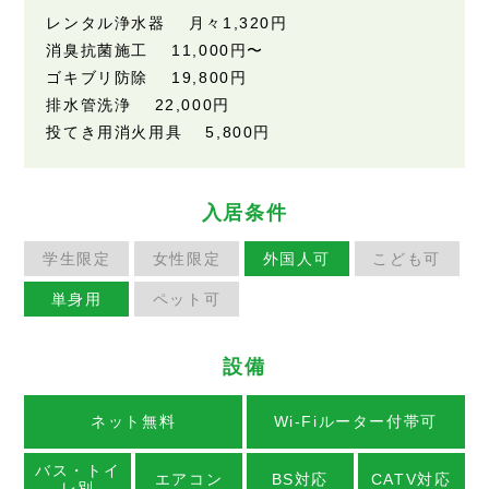
レンタル浄水器 月々1,320円
消臭抗菌施工 11,000円〜
ゴキブリ防除 19,800円
排水管洗浄 22,000円
投てき用消火用具 5,800円
入居条件
学生限定
女性限定
外国人可
こども可
単身用
ペット可
設備
ネット無料
Wi-Fiルーター付帯可
バス・トイ
エアコン
BS対応
CATV対応
レ別