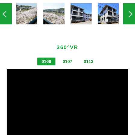
360°VR
0106
0107
0113